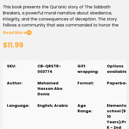
This book presents the Qur’anic story of
The Sabbath
Breakers
, a powerful moral narrative about obedience,
integrity, and the consequences of deception. The story
follows a community that was commanded to honor the
Sabbath, yet attempted to bypass God’s command through
Read More
+
trickery, ultimately facing severe consequences for their
$11.99
actions.
Written in a clear and age-appropriate style for children and
young readers, the book emphasizes important ethical
SKU:
CB-QRSTR-
Gift
Options
lessons such as honesty, respect for divine law, and
003774
wrapping:
available
accountability for one’s choices. It teaches that attempting
to outsmart moral boundaries leads to harm, while sincerity
Author:
Mohamed
Format:
Paperbac
and obedience lead to righteousness.
Hassan Abo
Donia
Ideal for family reading, classroom discussion, and religious
education, this book serves as a valuable resource for
Language:
English; Arabic
Age
Elementar
teaching moral responsibility and ethical conduct through
Range:
school (5-
Qur’anic storytelling. It is a meaningful addition to religious,
10
cultural, and academic libraries focused on character
Years);Pre
K - 2nd
education for children.