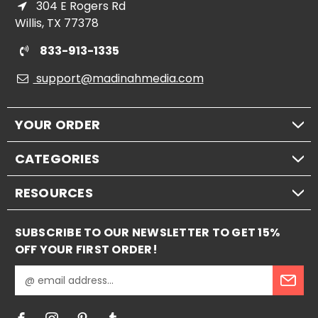
304 E Rogers Rd
Willis, TX 77378
833-913-1335
support@madinahmedia.com
YOUR ORDER
CATEGORIES
RESOURCES
SUBSCRIBE TO OUR NEWSLETTER TO GET 15%
OFF YOUR FIRST ORDER!
E
m
a
i