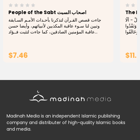
People of the Sabt اصحاب السبت
َّ - أَلَّا
جاءت قصص القـرآن لتذكرنا بأحـداث الأمـم السـابقة
 وَنَفْذُوا
وتبين لنا سـوء عاقبة المكذبين لأنبيائهم، وأيضا حسن
عاقبة المؤمنين الصادقين، كما جاءت لتثبت فــؤاد
الرسول الكريم واثبـات صـدق رسالته، وبالتالي إثبـات...
$7.46
$11.
ADD TO CART
Madinah Media is an independent Islamic publishing
company and distributer of high-quality Islamic books
and media.