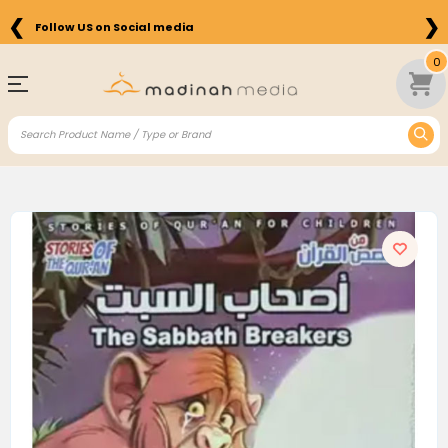
❮
❯
Follow US on Social media
0