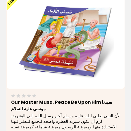
Our Master Musa, Peace Be Upon Him سيدنا
موسي علیه السلام
لأن النبـي صلـى اللـه عليـه وسـلم آخـر رسـل اللـه إلـى البشرية،
لزم أن تكون سيرته العطرة واضحة للجميع للنظـر فيهـا
والاستفادة منهـا ومعرفـة الرسـول معرفـة شاملة، كمعرفة نسبه