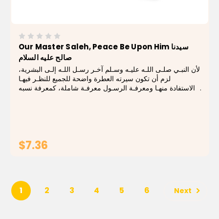
Our Master Saleh, Peace Be Upon Him سيدنا
صالح علیه السلام
لأن النبـي صلـى اللـه عليـه وسـلم آخـر رسـل اللـه إلـى البشرية،
لزم أن تكون سيرته العطرة واضحة للجميع للنظـر فيهـا
والاستفادة منهـا ومعرفـة الرسـول معرفـة شاملة، كمعرفة نسبه
ومولده ونشأته وأسلوب دعوته من بعثته إلى وفاته، تلك المعرفة
التـي تـورث القـرب...
$7.36
ADD TO CART
1
2
3
4
5
6
Next