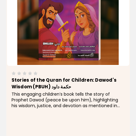
Stories of the Quran for Children: Dawod's
Wisdom (PBUH) حكمة داود
This engaging children’s book tells the story of
Prophet Dawod (peace be upon him), highlighting
his wisdom, justice, and devotion as mentioned in
the Qur’an. Presented in both English and Arabic, it is
part of the “Stories of the...