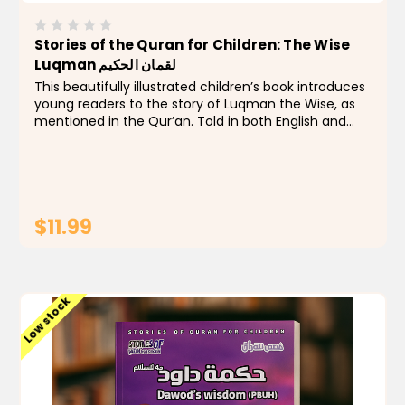
Stories of the Quran for Children: The Wise
Luqman لقمان الحكيم
This beautifully illustrated children’s book introduces
young readers to the story of Luqman the Wise, as
mentioned in the Qur’an. Told in both English and
Arabic, this book is part of the “Stories of the Qur’an”
series and...
$11.99
ADD TO CART
Low stock