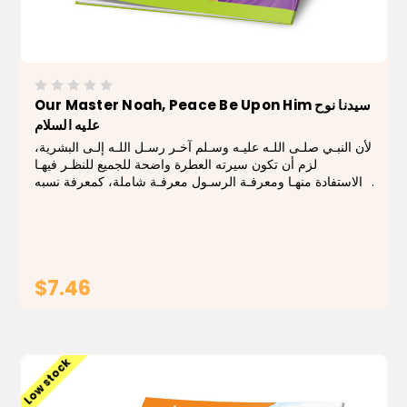
Our Master Noah, Peace Be Upon Him سيدنا نوح
علیه السلام
لأن النبـي صلـى اللـه عليـه وسـلم آخـر رسـل اللـه إلـى البشرية،
لزم أن تكون سيرته العطرة واضحة للجميع للنظـر فيهـا
والاستفادة منهـا ومعرفـة الرسـول معرفـة شاملة، كمعرفة نسبه
ومولده ونشأته وأسلوب دعوته من بعثته إلى وفاته، تلك المعرفة
التـي تـورث القـرب...
$7.46
ADD TO CART
Low stock