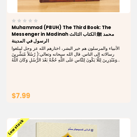
Muhammad (PBUH) The Third Book: The
Messenger in Madinah محمد ﷺ الكتاب الثالث
الرسول في المدينة
الأنبياء والمرسلون هم خير البشر، اختارهم الله عز وجل ليبلغوا
رسالاته إلى الناس. قال الله سبحانه وتعالي:( رُسُلاً مُبَشِّرِينَ
وَمُنْذِرِينَ لِئَلَّا يَكُونَ لِلنَّاسِ عَلَى اللَّهِ حُجَّةٌ بَعْدَ الرُّسُلِ وَكَانَ اللَّهُ
عَزِيزاً حَكِيماً) (النساء: 165)...
$7.99
ADD TO CART
Low stock