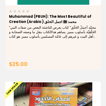
Muhammad (PBUH): The Most Beautiful of
Creation (Arabic) محمد ﷺ اجمل الخلق
“محمَّد أجملُ الخَلْق” كتاب يعرض للناشئة البعض من صفات النبي
الخَلْقِيَّة بأسلوب مميز. يساهم هذاالكتاب بنقل ما وصفه الصحابة و
أهل البيت و غيرهم إلى عامّة المسلمين بأسلوب مميز. هو كتاب
يُمْتِعُالعيون ويُبْهِج النفوس بألوانه الزاهية ومعانيه...
$25.00
ADD TO CART
Low stock