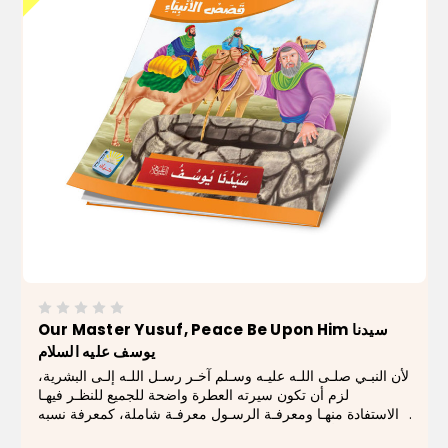
Our Master Yusuf, Peace Be Upon Him سيدنا
يوسف علیه السلام
لأن النبـي صلـى اللـه عليـه وسـلم آخـر رسـل اللـه إلـى البشرية،
لزم أن تكون سيرته العطرة واضحة للجميع للنظـر فيهـا
والاستفادة منهـا ومعرفـة الرسـول معرفـة شاملة، كمعرفة نسبه
ومولده ونشأته وأسلوب دعوته من بعثته إلى وفاته، تلك المعرفة