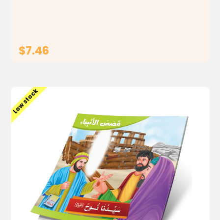
ومولده ونشأته وأسلوب دعوته من بعثته إلى وفاته، تلك المعرفة
التـي تـورث القـرب...
$7.46
ADD TO CART
Low stock