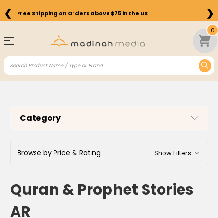
❮
❯
Free Shipping on Orders above $75 in the US
0
Category
Browse by Price & Rating
Show Filters
Quran & Prophet Stories
AR