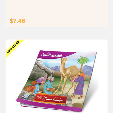
التـي تـورث القـرب...
$7.46
ADD TO CART
Low stock