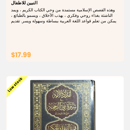
النبين للاطفال
وهذه القصص الإسلامية مستمدة من وحي الكتاب الكريم ، ويمد
الناشئة بغذاء روحي وفكري ، يهذب الأخلاق ، ويسمو بالطبائع ،
ويمكن من تعلم قواعد اللغة العربية ببساطة وسهولة ويسر. تقديم
الكتاب من الداعية الاستاذ سيد قطب: قصص النبيين للأطفال عمل
جليل يضاف الى اعمال...
$17.99
ADD TO CART
Low stock