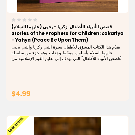
قصص الأنبياء للأطفال: زكريا - يحيى (عليهما السلام)
Stories of the Prophets for Children: Zakariya
- Yahya (Peace Be Upon Them)
يقدّم هذا الكتاب المشوّق للأطفال سيرة النبي زكريا والنبي يحيى
عليهما السلام بأسلوب مبسّط وجذاب. وهو جزء من سلسلة
"قصص الأنبياء للأطفال" التي تهدف إلى تعليم القيم الإسلامية من
خلال قصص إيمانية مصوّرة. يتعرّف الأطفال داخل هذا الكتاب
على: دعاء النبي زكريا...
$4.99
ADD TO CART
Low stock