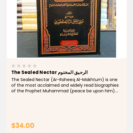
The Sealed Nectar الرحيق المختوم
The Sealed Nectar (Ar-Raheeq Al-Makhtum) is one
of the most acclaimed and widely read biographies
of the Prophet Muhammad (peace be upon him).
Authored by the esteemed scholar Safi-ur-Rahman
al-Mubarakpuri, this award-winning work offers a
meticulously...
$34.00