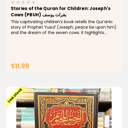
Stories of the Quran for Children: Joseph's
Cows (PBUH) بقرات يوسف
This captivating children’s book retells the Qur’anic
story of Prophet Yusuf (Joseph, peace be upon him)
and the dream of the seven cows. It highlights
Yusuf’s wisdom, patience, and trust in Allah as he
interprets the king’s dream...
$11.99
ADD TO CART
Low stock