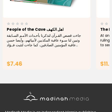
People of the Cave اهل الكهف
جاءت قصص القـرآن لتذكرنا بأحـداث الأمـم السـابقة
At an 
وتبين لنا سـوء عاقبة المكذبين لأنبيائهم، وأيضا حسن
ruling
عاقبة المؤمنين الصادقين، كما جاءت لتثبت فــؤاد
to sen
الرسول الكريم واثبـات صـدق رسالته، وبالتالي إثبـات...
taxes 
glorify
$7.46
$11.
ADD TO CART