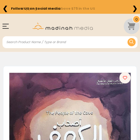
❮
❯
Free Shipping on Orders above $75 in the US
0