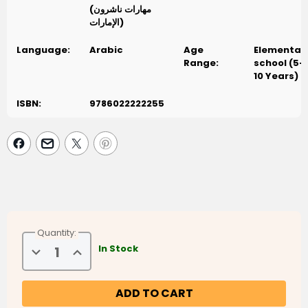
(مهارات ناشرون
الإمارات)
Language:
Arabic
Age
Elementar
Range:
school (5-
10 Years)
ISBN:
9786022222255
Quantity:
Decrease
Increase
In Stock
Quantity
Quantity
of
of
The
The
People
People
of
of
the
the