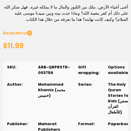
أغنى أغنياء الأرض.. ملك من الكنوز والمال ما لا يملكه غيره.. فهل شكر الله
على ذلك أم كفر بنعمة الله؟ وماذا حدث بينه وبين سيدنا موسى عليه
السلام؟ وكيف كانت نهايته؟ هذا ما نعرفه من خلال هذا الكتاب.
Did you know that a group of young men slept in a cave for
Read More
+
more than three hundred years and nothing happened to
$11.99
them? Why did they sleep in this cave? And what happened
to them when they awoke? This is what we know through
this book.
SKU:
ARB-QRPRSTR-
Gift
Options
003756
wrapping:
available
Author:
Mohammed
Series:
The Holy
Khamis (محمد
Quran
خميس)
Stories for
Kids (قصص
القرآن
للأطفال)
Publisher:
Maharat
Format:
Paperbac
Publishers