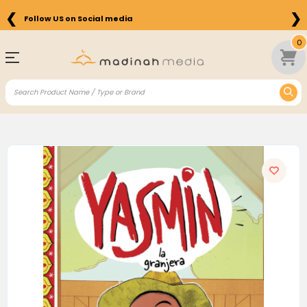
❮
❯
Follow US on Social media
0