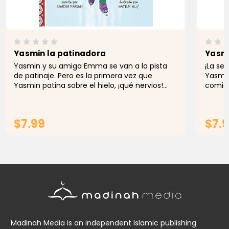
Yasmin la patinadora
Yasmi
Yasmin y su amiga Emma se van a la pista
¡La se
de patinaje. Pero es la primera vez que
Yasmin
Yasmin patina sobre el hielo, ¡qué nervios!
comido
Después de dar una serie de excusas,
Yasmin
¿colgará Yasmin los patines o se...
clase 
$7.99
$7.
ADD TO CART
Madinah Media is an independent Islamic publishing