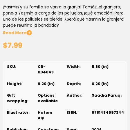
¡Yasmin y su familia se van a la granja! Tomás, el granjero,
pone a Yasmin a cargo de los polluelos, ¡qué emoción! Pero
uno de los polluelos se pierde. ¿Será que Yasmin la granjera
puede reunir a la bandada?
Read More
+
$7.99
SKU:
CB-
Width:
5.80 (in)
004048
Height:
9.20 (in)
Depth:
0.20 (in)
Gift
Options
Author:
Saadia Faruqi
wrapping:
available
Illustrator:
Hatem
ISBN:
9781484697344
Aly
Publisher:
Capstone
Year:
2024