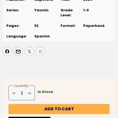
Series:
Yasmin
Grade
1-3
Level:
Pages:
32
Format:
Paperback
Language:
Spanish
Quantity:
Decrease
Increase
In Stock
Quantity
Quantity
of
of
Yasmin
Yasmin
la
la
granjera
granjera