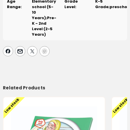
Age
Elementary
Grade
K-5
Range:
school (5-
Level:
Grade;preschoo
10
Years);Pre-
K - 2nd
Level (2-5
Years)
Related Products
Low stock
Low stock