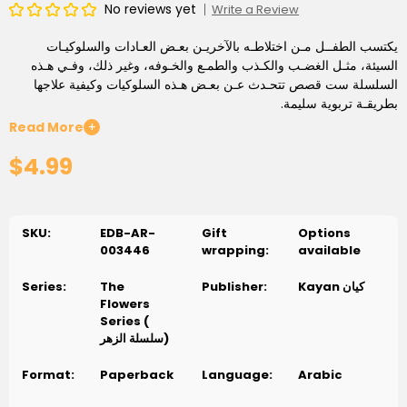
No reviews yet
Write a Review
يكتسب الطفــل مـن اختلاطـه بالآخريـن بعـض العـادات والسلوكيـات
السيئة، مثـل الغضـب والكـذب والطمـع والخـوفه، وغير ذلك، وفـي هـذه
السلسلة ست قصص تتحـدث عـن بعـض هـذه السلوكيات وكيفية علاجها
بطريقـة تربوية سليمة.
Read More
+
$4.99
SKU:
EDB-AR-
Gift
Options
003446
wrapping:
available
Kayan كيان
Publisher:
The
Series:
Flowers
Series (
سلسلة الزهر)
Format:
Paperback
Language:
Arabic