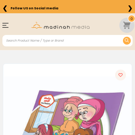
❮
❯
Follow US on Social media
0