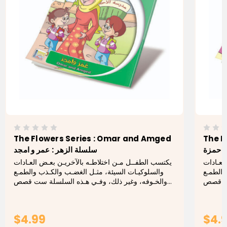
The Flowers Series : Omar and Amged
The F
ة حمزة
سلسلة الزهر : عمر و امجد
لعـادات
يكتسب الطفــل مـن اختلاطـه بالآخريـن بعـض العـادات
والطمـع
والسلوكيـات السيئة، مثـل الغضـب والكـذب والطمـع
ست قصص
والخـوفه، وغير ذلك، وفـي هـذه السلسلة ست قصص
 علاجها
تتحـدث عـن بعـض هـذه السلوكيات وكيفية علاجها
.
بطريقـة...
$4.99
$4.