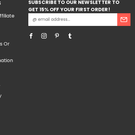
SUBSCRIBE TO OUR NEWSLETTER TO
S
GET 15% OFF YOUR FIRST ORDER!
iliate
E
m
a
i
l
s Or
A
d
mation
d
r
e
e
s
y
s
y