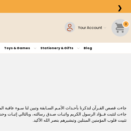
❯
0
Your Account
Toys & Games
Stationery & Gifts
Blog
جاءت قصص القـرآن لتذكرنا بأحـداث الأمـم السـابقة وتبين لنا سـوء عاقبة الم
جاءت لتثبت فــؤاد الرسول الكريم واثبـات صـدق رسالته، وبالتالي إثبـات وح
تثبيت قلوب المؤمنين المبتلين وتبشيرهم بنصر الله الأكيد.