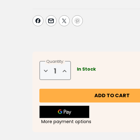
Quantity:
In Stock
Decrease
Increase
Quantity
Quantity
of
of
Solomon's
Solomon's
Hoopoe
Hoopoe
هدهد
هدهد
سليمان
سليمان
More payment options