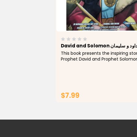
David and Solomon اود و سليمان
This book presents the inspiring sto
Prophet David and Prophet Solomo
(Dawud and Sulayman, peace be 
them), two prophets and kings kn
for their wisdom, justice, and devot
to God...
$7.99
ADD TO CART