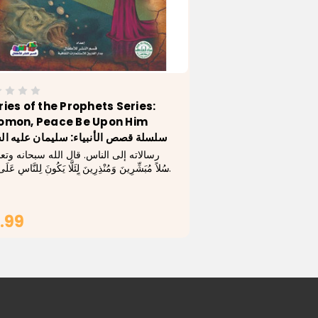
ries of the Prophets Series:
omon, Peace Be Upon Him
سلسلة قصص الأنبياء: سليمان عليه ال
رسالاته إلى الناس. قال الله سبحانه وت:(
رُسُلاً مُبَشِّرِينَ وَمُنْذِرِينَ لِئَلَّا يَكُونَ لِلنَّاسِ عَلَى
حُجَّةٌ بَعْدَ الرُّسُلِ وَكَانَ اللَّهُ عَزِيزاً حَكِيماً) :
)...
.99
ADD TO CART