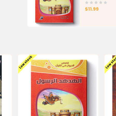
$11.99
Low stock
Low st