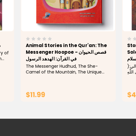
د
Animal Stories in the Qur'an: The
Sto
Messenger Hoopoe - قصص الحيوان
Sol
ry of
n
سلام
في القرآن: الهدهد الرسول
upon
The Messenger Hudhud, The She-
عالي
own
Camel of the Mountain, The Unique
 اللَّهِ
ion
Whale, The Miraculous Donkey, The
(النساء
Sleeping Dog, and The Wondrous Cow
165
are an amazing group of animals who
$11.99
$4
have wondrous stories that are...
ADD TO CART