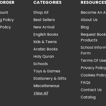
 ORDER
CATEGORIES
RESOURCE
ount
Shop All
Become An Aff
g Policy
Best Sellers
About Us
Policy
New Arrival
Blog
English Books
Request Book
Products
Kids & Teens
School Infor
Arabic Books
Form
Holy Quran
Terms Of Us
Schools
Privacy Polic
Toys & Games
Cookies Polic
Stationery & Gifts
FAQs
Miscellaneous
Contact Us
View All
Catalog