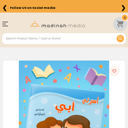
❮
❯
Follow US on Social media
0