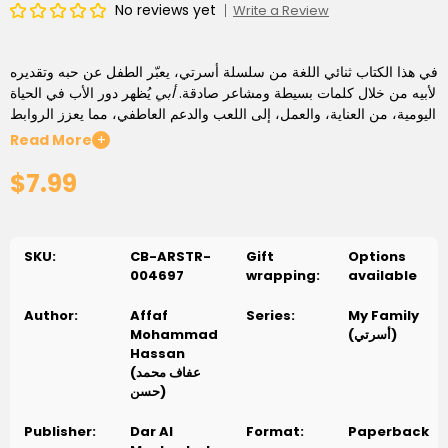
No reviews yet
Write a Review
في هذا الكتاب ثنائي اللغة من سلسلة
أسرتي
، يعبّر الطفل عن حبه وتقديره
لأبيه من خلال كلمات بسيطة ومشاعر صادقة.
أبي
يُظهر دور الأب في الحياة
اليومية، من العناية، والعمل، إلى اللعب والدعم العاطفي، مما يعزز الروابط
العائلية ويغرس قيم الاحترام والمحبة.
Read More
+
$7.99
النصوص مكتوبة باللغة العربية والإنجليزية جنبًا إلى جنب، مما يساعد
الأطفال على تعلم المفردات في كلا اللغتين بطريقة ممتعة وسهلة. الكتاب
مثالي للقراءة المشتركة بين الأهل والأبناء، ولتعليم اللغة وتعزيز الروابط
الأسرية في الوقت نفسه.
SKU:
CB-ARSTR-
Gift
Options
004697
wrapping:
available
Part of the bilingual
My Family Series
,
My Father
is a heartfelt
Author:
Affaf
Series:
My Family
tribute to dads everywhere. Told from a child’s perspective,
Mohammad
(أسرتي)
the story celebrates the many roles a father plays—
Hassan
caregiver, worker, playmate, and emotional supporter—
(عفاف محمد
highlighting love, appreciation, and everyday family life.
حسن)
Presented in both Arabic and English side by side, this book
Publisher:
Dar Al
Format:
Paperback