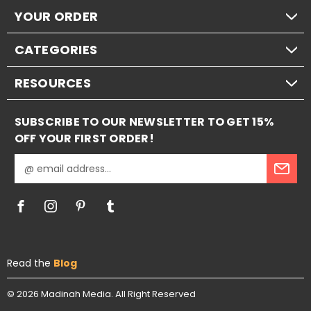
YOUR ORDER
CATEGORIES
RESOURCES
SUBSCRIBE TO OUR NEWSLETTER TO GET 15%
OFF YOUR FIRST ORDER!
E
m
a
i
l
A
d
Read the
Blog
d
r
e
© 2026
Madinah Media.
All Right Reserved
s