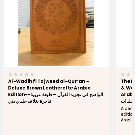
Al-Wadih fi Tajweed al-Qur’an –
The N
Deluxe Brown Leatherette Arabic
& Wor
Arabic Set--تجويد
Edition--الواضح في تجويد القرآن – طبعة عربية
فاخرة بغلاف جلدي بني
A beau
editio
Arabic
aid pr
elegant