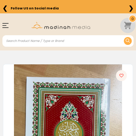
❮
❯
Follow US on Social media
0