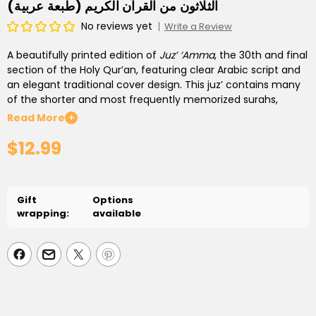
الثلاثون من القرآن الكريم (طبعة عربية)
No reviews yet
Write a Review
A beautifully printed edition of
Juz’ ‘Amma
, the 30th and final
section of the Holy Qur’an, featuring clear Arabic script and
an elegant traditional cover design. This juz’ contains many
of the shorter and most frequently memorized surahs,
making it ideal for daily recitation, beginner Qur’an students,
Read More
+
children, and memorization programs.
$12.99
Lightweight and easy to carry, this edition is perfect for use
at home, in the masjid, Islamic schools, and Qur’an study
circles.
Gift
Options
wrapping:
available
Language:
Arabic Only
Section:
Juz’ ‘Amma (30th Juz’)
Features:
Clear Arabic Print, Lightweight Softcover
Ideal For:
Memorization, Daily Recitation, Students &
Islamic Classes
A practical and beautifully designed edition for readers of all