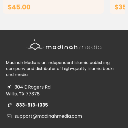
$45.00
$35
CHOOSE OPTIONS
Madinah Media is an independent Islamic publishing
company and distributer of high-quality Islamic books
and media.
304 E Rogers Rd
Willis, TX 77378
833-913-1335
support@madinahmedia.com