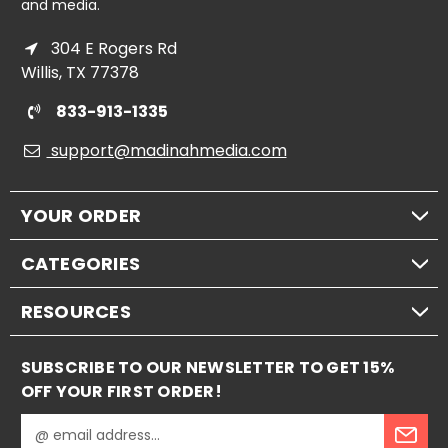
and media.
304 E Rogers Rd
Willis, TX 77378
833-913-1335
support@madinahmedia.com
YOUR ORDER
CATEGORIES
RESOURCES
SUBSCRIBE TO OUR NEWSLETTER TO GET 15%
OFF YOUR FIRST ORDER!
E
m