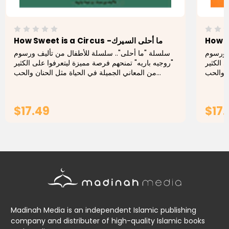
How Sweet is a Circus -ما أحلى السيرك
ف ورسوم
سلسلة "ما أحلى".. سلسلة للأطفال من تأليف ورسوم
"الكثير
"روجيه باريه" تمنحهم فرصة مميزة ليتعرفوا على الكثير
ن والحب
من المعاني الجميلة في الحياة مثل الحنان والحب
والموسيقى والمعرفة، وغيرها مما يرد فى هذه الباقة...
$17.49
$17.
ADD TO CART
Madinah Media is an independent Islamic publishing
company and distributer of high-quality Islamic books