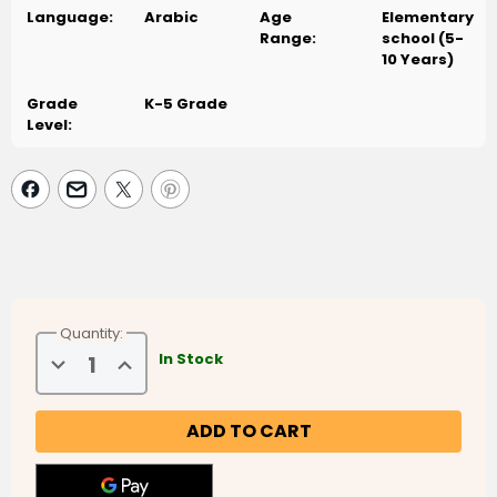
Language:
Arabic
Age
Elementary
Range:
school (5-
10 Years)
Grade
K-5 Grade
Level:
Quantity:
Decrease
Increase
In Stock
Quantity
Quantity
of
of
How
How
Sweet
Sweet
is
is
Vacation
Vacation
-
-
ما
ما