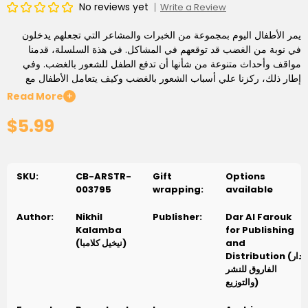
No reviews yet
Write a Review
يمر الأطفال اليوم بمجموعة من الخبرات والمشاعر التي تجعلهم يدخلون
في نوبة من الغضب قد توقعهم في المشاكل. في هذة السلسلة، قدمنا
مواقف وأحداث متنوعة من شأنها أن تدفع الطفل للشعور بالغضب. وفي
إطار ذلك، ركزنا علي أسباب الشعور بالغضب وكيف يتعامل الأطفال مع
المواقف المختلفة من خلال تفهمهم مثل هذه المواقف بشكل صحيح,
Read More
+
وتعريفهم بتأثير كبت مشاعر الغضب لديهم، وأخيراْ إرشادهم إلي الطرقة
$5.99
الصحيحة والإيجابية للتعامل مع مثل هذه المشاعر
وفي نهاية كل قصة من هذه السلسلة أوضحنا الطريقة الصحيحة للتعامل مع
الغضب وما يرتبط به من مشاعر سلبية في نقاط واضحة ومباشرة. علاوة
SKU:
CB-ARSTR-
Gift
Options
علي ذلك، اوردنا أيضاْ موقفاْ مماثلاْ و أسئلة كي نساعد الطفل في التعبير
003795
wrapping:
available
عما يفهمه من هذا الموقف وكيف يمكنه مواجهته. في النهاية نقول إن كتب
هذه السلسة تمثل مجموعة ثرية من المصادر يمكن للأطفال و قدواتهم علي
Author:
Nikhil
Publisher:
Dar Al Farouk
حد سواء اقتناؤها وضمها لمكتبتهم
Kalamba
for Publishing
and
(نيخيل كلامبا)
Distribution (دار
الفاروق للنشر
والتوزيع)