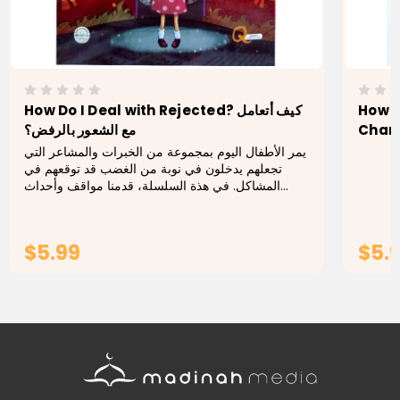
How D
How Do I Deal with Rejected? كيف أتعامل
مع الشعور بالرفض؟
يمر الأطفال اليوم بمجموعة من الخبرات والمشاعر التي
تجعلهم يدخلون في نوبة من الغضب قد توقعهم في
المشاكل. في هذة السلسلة، قدمنا مواقف وأحداث
متنوعة من شأنها أن تدفع الطفل للشعور بالغضب. وفي
إطار ذلك،...
$5.99
$5.
ADD TO CART