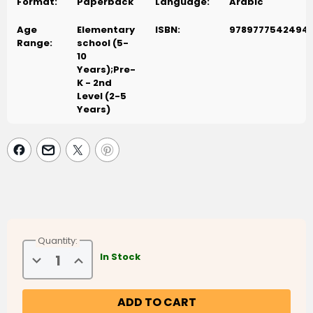
Format:
Paperback
Language:
Arabic
Age
Elementary
ISBN:
9789777542494
Range:
school (5-
10
Years);Pre-
K - 2nd
Level (2-5
Years)
Quantity:
Decrease
Increase
In Stock
Quantity
Quantity
of
of
How
How
Do
Do
I
I