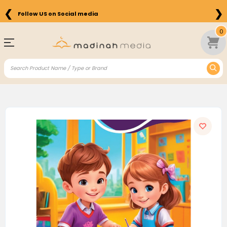
❮
❯
Follow US on Social media
0