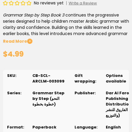
No reviews yet
Write a Review
Grammar Step by Step Book 3
continues the progressive
series designed to help children master Arabic grammar with
clarity and confidence. Building on the skills learned in the
earlier books, this level introduces more advanced grammar
topics and encourages deeper understanding through clear
Read More
+
explanations and relevant examples.
$4.99
The book covers complex sentence structures, verb forms,
and grammatical nuances, guiding students through each
concept with carefully organized lessons. It includes
SKU:
CB-SCL-
Gift
Options
exercises and activities that reinforce learning and help
ARCLM-003099
wrapping:
available
students apply grammar rules in reading and writing.
Series:
Grammar Step
Publisher:
Dar Al Farou
Ideal for students who have completed the previous levels,
by Step (النحو
Publishing 
this book is suitable for classroom instruction or independent
Distribution (ر
خطوة بخطوة)
study. It supports learners in advancing their Arabic language
الفاروق للنشر
skills with a structured and comprehensive approach.
والتوزيع)
الشكوى من النحو دائمة .. و لعل السبب المباشر فى صعوبة النحو عدم فهم
Format:
Paperback
Language:
English