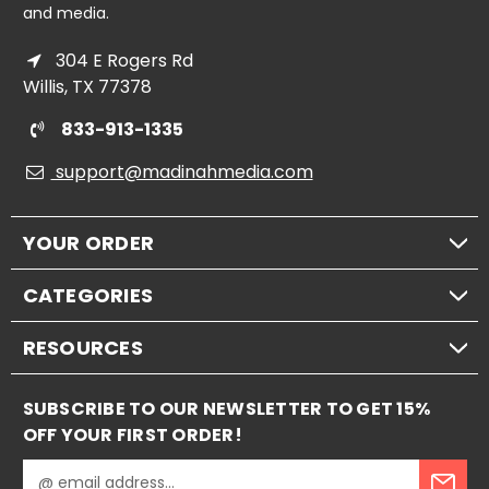
and media.
304 E Rogers Rd
Willis, TX 77378
833-913-1335
support@madinahmedia.com
YOUR ORDER
CATEGORIES
RESOURCES
SUBSCRIBE TO OUR NEWSLETTER TO GET 15%
OFF YOUR FIRST ORDER!
E