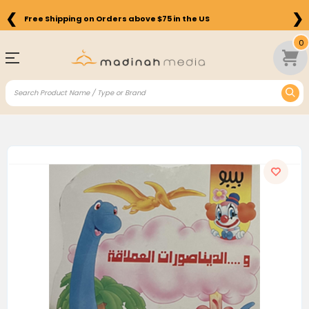
❮
❯
Free Shipping on Orders above $75 in the US
0