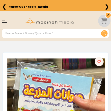
❮
❯
Follow US on Social media
0