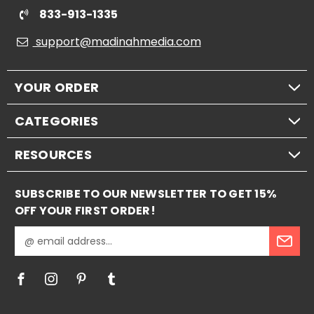
833-913-1335
support@madinahmedia.com
YOUR ORDER
CATEGORIES
RESOURCES
SUBSCRIBE TO OUR NEWSLETTER TO GET 15%
OFF YOUR FIRST ORDER!
E
m
a
i
l
A