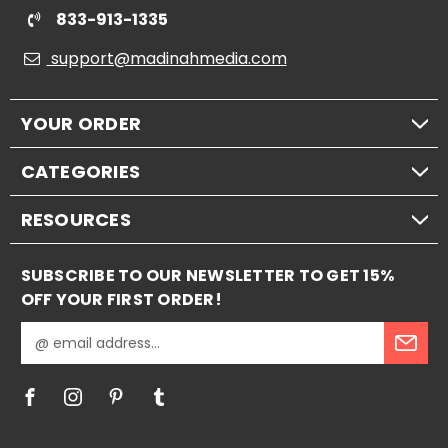
833-913-1335
support@madinahmedia.com
YOUR ORDER
CATEGORIES
RESOURCES
SUBSCRIBE TO OUR NEWSLETTER TO GET 15%
OFF YOUR FIRST ORDER!
E
m
a
i
l
A