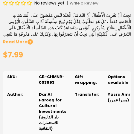
No reviews yet
Write a Review
يَجِبُ أَنْ يَعْرِفَ الْأَطْفَالُ أَنَّ التَّعَامُلَ الْجَيْدَ لَيْسَ مَقْصُورًا عَلَى الْمُنَاسَبَاتِ
الْخَاصَةِ فَقَطْ ، بَلْ هُوَ مَطْلُوبُ لِكُلِّ يَوْمٍ تُتِيحُ سِلْسِلَةُ آدَابِ السُّلُوكِ الْيَوْمِي
لِلْأَطْفَالِ إِصْلَاحَ سُلُوكِهِمِ الْيَوْمِي سَتُسَاعِدُ كُتُبُ هَذِهِ السِّلْسِلَةِ الْأَطْفَالَ عَلَى
التَّعَرُفِ عَلَى الْكَيْفِيَّةِ الَّتِي يَجِبُ أَنْ يَتَصَرْفُوا بِهَا، وَكَذَلِكَ عَلَى مَعْرِفَةِ مَا يَنْبَغِي
فِعَلُهُ كُلَّ يَوْمٍ فِي الْمَنْزِلِ وَفَقًا لِلسُّلُوكِ الصَّحِيحِ.
Read More
+
$7.99
SKU:
CB-CHMNR-
Gift
Options
003993
wrapping:
available
Author:
Dar Al
Translator:
Yasra Amr
Farooq for
(يسرا عمرو)
Cultural
Investments
(دار الفاروق
للاستثمارات
الثقافية)