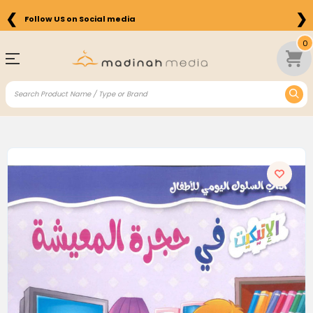
❮
❯
Follow US on Social media
0