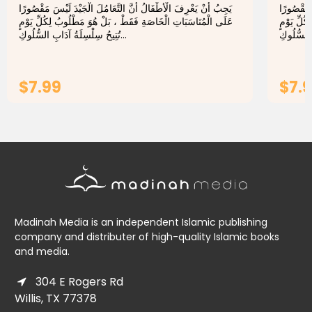
َ مَقْصُورًا
يَجِبُ أَنْ يَعْرِفَ الْأَطْفَالُ أَنَّ التَّعَامُلَ الْجَيْدَ لَيْسَ مَقْصُورًا
ُلِّ يَوْمٍ
عَلَى الْمُنَاسَبَاتِ الْخَاصَةِ فَقَطْ ، بَلْ هُوَ مَطْلُوبُ لِكُلِّ يَوْمٍ
تُتِيحُ سِلْسِلَةُ آدَابِ السُّلُوكِ...
$7.99
$7.
ADD TO CART
Madinah Media is an independent Islamic publishing
company and distributer of high-quality Islamic books
and media.
304 E Rogers Rd
Willis, TX 77378