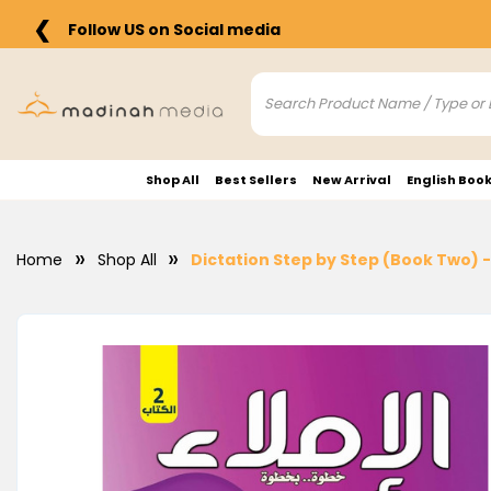
❮
Follow US on Social media
Shop All
Best Sellers
New Arrival
English Boo
Home
Shop All