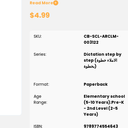
Read More
+
$4.99
SKU:
CB-SCL-ARCLM-
003122
Series:
Dictation step by
step (الاملاء خطوة
بخطوة)
Format:
Paperback
Age
Elementary school
Range:
(5-10 Years);Pre-K
- 2nd Level (2-5
Years)
ISBN:
9789774554643