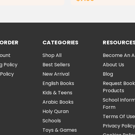
ADD TO CART
ADD TO CA
 ORDER
CATEGORIES
RESOURCE
ount
Shop All
Become An Aff
g Policy
Best Sellers
About Us
Policy
New Arrival
Blog
English Books
Request Book
Products
Kids & Teens
School Infor
Arabic Books
Form
Holy Quran
Terms Of Us
Schools
Privacy Polic
Toys & Games