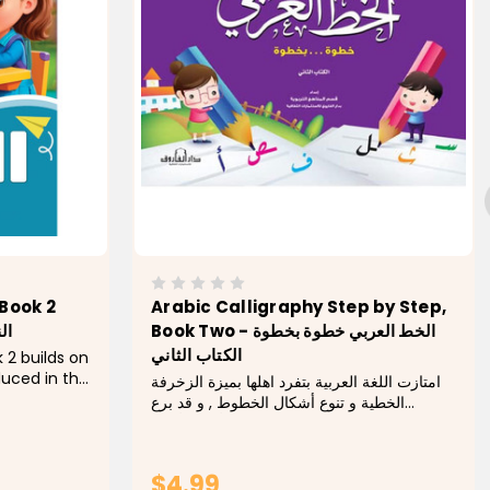
Book 2
Arabic Calligraphy Step by Step,
Book Two - الخط العربي خطوة بخطوة
ال
الكتاب الثاني
2 builds on
duced in the
امتازت اللغة العربية بتفرد اهلها بميزة الزخرفة
ding young
الخطية و تنوع أشكال الخطوط , و قد برع
tage of
الخطاط العلربى فى ذلك براعة أخذت ألباب
y and
الناظرين إلى لوحاته و المتابعين لإبداعاته. و جدير
بالذكر أن اللغة العربية...
$4.99