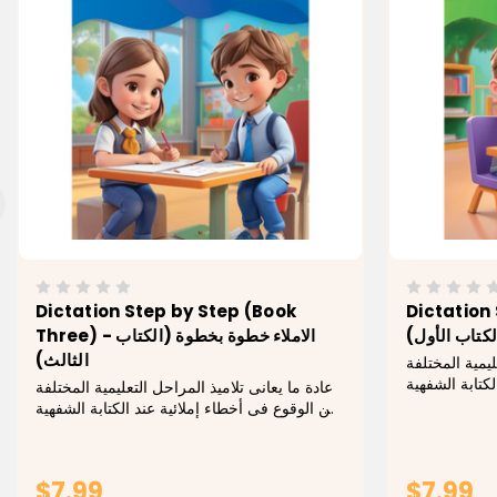
Dictation Step by Step (Book
Dictation 
الكتاب الأول
Three) - الاملاء خطوة بخطوة (الكتاب
الثالث)
ليمية المختلفة
كتابة الشفهية
عادة ما يعانى تلاميذ المراحل التعليمية المختلفة
يسيا فى ضياع
من الوقوع فى أخطاء إملائية عند الكتابة الشفهية
ة، و غيرها من
لبعض الموضوعات، تكون سببا رئيسيا فى ضياع
معظم درجات مادة اللغة العربية، و غيرها من
المواد التى تحتاج فى...
$7.99
$7.99