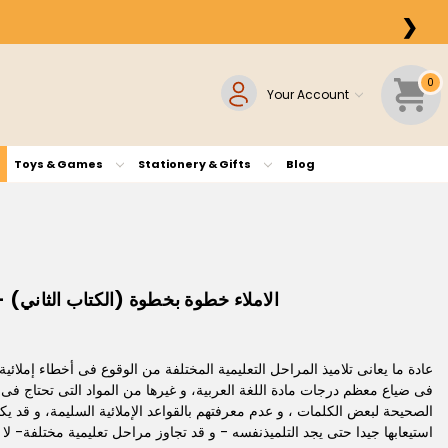
❯
0
Your Account
Toys & Games
Stationery & Gifts
Blog
Dictation Step by Step (Book Two) - الاملاء خطوة بخطوة (الكتاب الثاني)
عادة ما يعانى تلاميذ المراحل التعليمية المختلفة من الوقوع فى أخطاء إملائي
فى ضياع معظم درجات مادة اللغة العربية، و غيرها من المواد التى تحتاج فى تحري
الصحيحة لبعض الكلمات ، و عدم معرفتهم بالقواعد الإملائية السليمة، و قد يك
استيعابها جيدا حتى يجد التلميذنفسه - و قد تجاوز مراحل تعليمية مختلفة- لا 