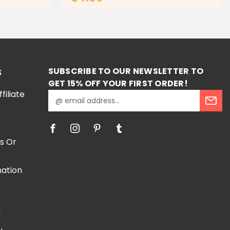
RT
ADD TO CART
SUBSCRIBE TO OUR NEWSLETTER TO
S
GET 15% OFF YOUR FIRST ORDER!
iliate
E
m
a
i
l
s Or
A
d
mation
d
r
e
e
s
y
s