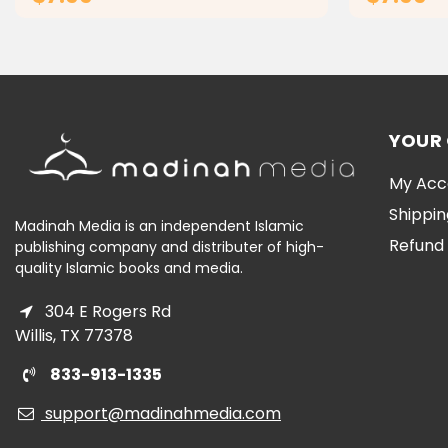
ADD TO CART
YOUR
My Acc
Shippin
Madinah Media is an independent Islamic
Refund 
publishing company and distributer of high-
quality Islamic books and media.
304 E Rogers Rd
Willis, TX 77378
833-913-1335
support@madinahmedia.com