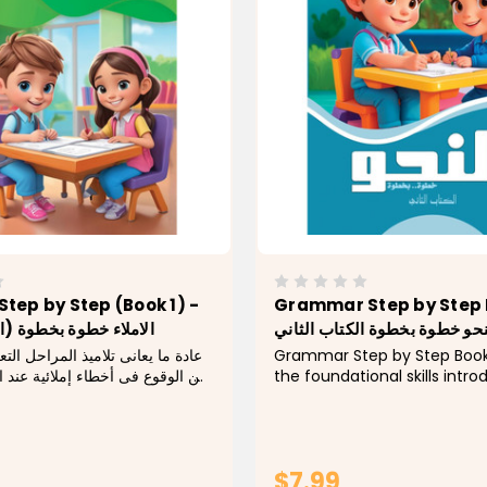
Step by Step (Book 1) -
Grammar Step by Step 
نحو خطوة بخطوة الكتاب الثاني
الاملاء خطوة بخطوة ()
عادة ما يعانى تلاميذ المراحل التع
Grammar Step by Step Book 
من الوقوع فى أخطاء إملائية عند ال
the foundational skills intro
لبعض الموضوعات، تكون سببا رئ
first book of the series, gui
معظم درجات مادة اللغة العربي
learners through the next s
المواد التى تحتاج فى...
Arabic grammar with clarit
structure...
$7.99