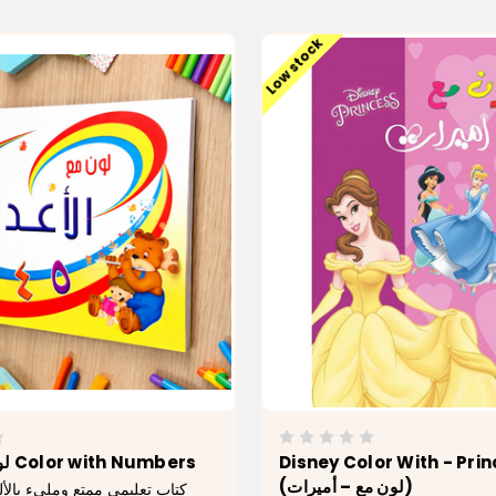
Low stock
لون مع الأعداد Color with Numbers
Disney Color With - Pri
(لون مع – أميرات)
كتاب تعليمي ممتع ومليء بالأ