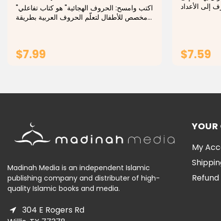
ف إلى الأعداد
"اكتب وامسح: الحروف الهجائية" هو كتاب تفاعلي
اب بين التعلم
مخصص للأطفال لتعلّم الحروف العربية بطريقة
 ألوان زاهية
ممتعة وعملية. يُتيح هذا الكتاب للصغار كتابة
الحروف بأنفسهم، ثم مسحها لإعادة التدريب
مرارًا وتكرارًا، مما يُعزز...
$7.99
$7.59
ADD TO CART
YOUR
My Acc
Shippin
Madinah Media is an independent Islamic
Refund 
publishing company and distributer of high-
quality Islamic books and media.
304 E Rogers Rd