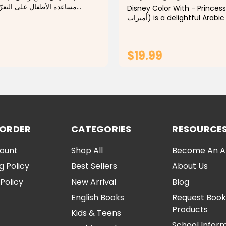
مساعدة الأطفال على التعرّ
Disney Color With - Princesses ( مع
بطريقة بسيطة وجذابة. يجمع الكت
أميرات) is a delightful Arabic coloring
واللعب من خلال رسومات مبهجة،،
book designed to spark crea
وأشكال محببة تشجع الطفل على...
imagination in young childr
Featuring beloved Disney pr
$19.99
such as...
ADD TO CART
ADD TO CA
 ORDER
CATEGORIES
RESOURCE
ount
Shop All
Become An Aff
g Policy
Best Sellers
About Us
Policy
New Arrival
Blog
English Books
Request Book
Products
Kids & Teens
School Infor