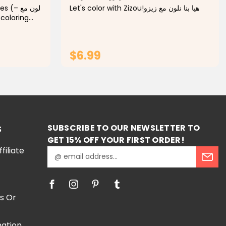
Let's color with Zizou!هيا بنا نلون مع زيزو
لون –
tivity and
en.
incesses
$6.99
RT
ADD TO CART
SUBSCRIBE TO OUR NEWSLETTER TO
S
GET 15% OFF YOUR FIRST ORDER!
iliate
E
m
a
i
l
s Or
A
d
mation
d