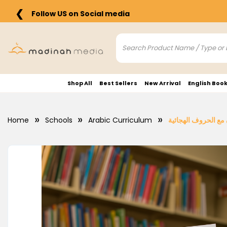
❮
Follow US on Social media
Shop All
Best Sellers
New Arrival
English Boo
Home
Schools
Arabic Curriculum