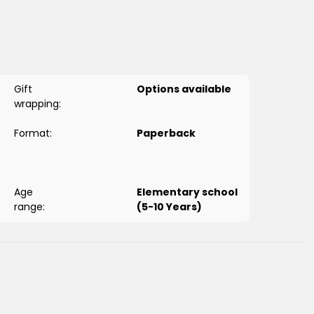
بالتشويق والإبداع. مناسب للأطفال في مرحلة ما قبل المدرسة والسنوات الأولى من التعليم الأساسي.
الميزات:
تعلّم الحروف العربية من خلال التلوين والتكرار-
Gift
Options available
رسومات جذابة تُشجّع على التفاعل والمشاركة-
wrapping:
تنمية المهارات الحركية الدقيقة والتمييز البصري-
Format:
Paperback
مثالي للتعلّم في البيت أو في الصف-
Age
Elementary school
Arabic book designed to help young children learn the Arabic
range:
(5-10 Years)
ctivities. This engaging workbook combines learning with
the letters in a playful, hands-on way.
 will learn letter shapes, pronunciation, and basic writing skills
nd early elementary learners.