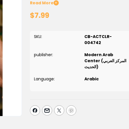
Read More
+
$7.99
SKU:
CB-ACTCLR-
004742
publisher:
Modern Arab
Center (المركز العربي
الحديث)
Language:
Arabic
Color with the Alphabet
is a fun and educational 
letters through interactive coloring and visual a
creativity, encouraging children to interact with 
With cheerful illustrations and vibrant visuals, kids
—all while having fun. Perfect for preschoolers a
Key Features: