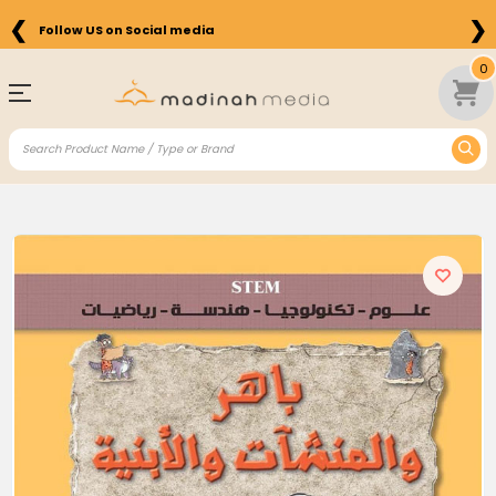
❮
❯
Follow US on Social media
0