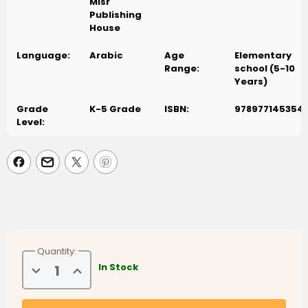
Misr
Publishing
House
Language:
Arabic
Age
Elementary
Range:
school (5-10
Years)
Grade
K-5 Grade
ISBN:
978977145354
Level:
Quantity:
Decrease
Increase
In Stock
Quantity
Quantity
of
of
Baher:
Baher:
Facilities
Facilities