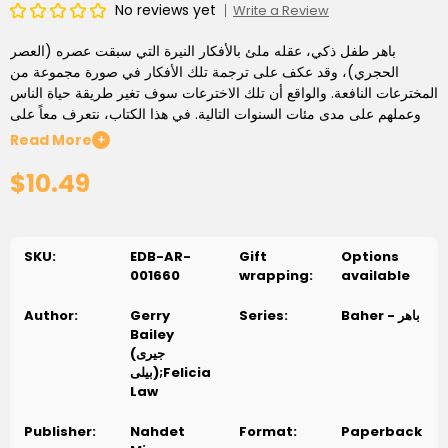
No reviews yet
Write a Review
باهر طفل ذكي، عقله ملئ بالأفكار النيرة التي سبقت عصره (العصر
الحجري)، وقد عكف على ترجمة تلك الأفكار في صورة مجموعة من
المخترعات النافعة. والواقع أن تلك الاخترعات سوف تغير طريقة حياة الناس
وعملهم على مدى مئات السنوات التالية. في هذا الكتاب، نتعرف معاً على
أشكال الأبنية الأساسية والمواد المستخدمة في رصف وتعبيد الطرق،
Read More
+
وإقامة الكباري والأبنية على مدى قرون مضت، كما نتعرف على التقنيات
$10.49
الهندسية التي تعمل على إبقاء الأقواس شامخة، والطرق قوية وجيدة
التصريف، وناطحات السحاب معززة بأساسات قوية ضاربة في أعماق
الأرض، كما نتعرف على إسهامات المعماري الشهير فرانك لويدرايت
وتصميماته المستوحاة من الطبيعة
SKU:
EDB-AR-
Gift
Options
001660
wrapping:
available
Baher - باهر
Series:
Gerry
Author:
Bailey
(جيرى
بيلى);Felicia
Law
Publisher:
Nahdet
Format:
Paperback