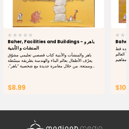
Baher, Facilities and Buildings - باهر و
المنشات و الأبنية
عنده قط
 العالم
باهر والمنشآت والأبنية كتاب قصصي تعليمي مشوّق
ومفاهيم
يعرّف الأطفال بعالم البناء والهندسة بطريقة مبسّطة
ا يتعلم
وممتعة. من خلال مغامرة جديدة مع شخصية “باهر”،
يتعرّف القارئ على مفهوم المنشآت والأبنية، وكيف
تُصمَّم...
$8.99
$10
ADD TO CART