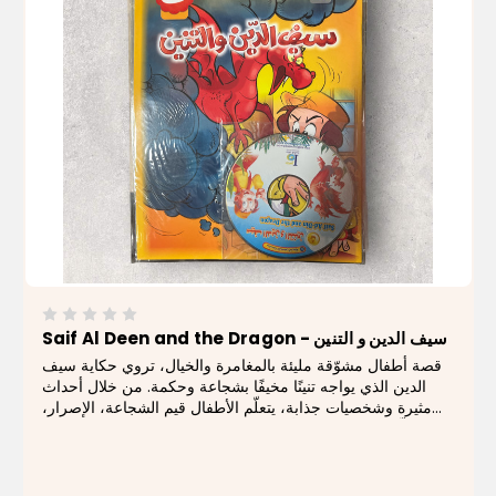
Saif Al Deen and the Dragon - سيف الدين و التنين
قصة أطفال مشوّقة مليئة بالمغامرة والخيال، تروي حكاية سيف
الدين الذي يواجه تنينًا مخيفًا بشجاعة وحكمة. من خلال أحداث
مثيرة وشخصيات جذابة، يتعلّم الأطفال قيم الشجاعة، الإصرار،
والتغلّب على الخوف بأسلوب قصصي ممتع. يأتي الكتاب مرفقًا
بقرص مدمج (CD) يقدّم...