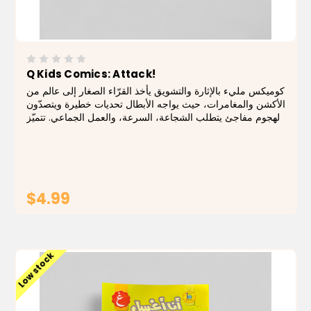
Q Kids Comics: Attack!
كوميكس مليء بالإثارة والتشويق يأخذ القرّاء الصغار إلى عالم من
الأكشن والمغامرات، حيث يواجه الأبطال تحديات خطيرة ويتصدّون
لهجوم مفاجئ يتطلب الشجاعة، السرعة، والعمل الجماعي. تتميّز
القصة بإيقاع سريع وأحداث مشوّقة تجذب الأطفال من الصفحة
الأولى حتى الأخيرة...
$4.99
ADD TO CART
Low stock