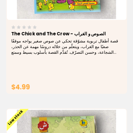
The Chick and The Crow - الصوص و الغراب
قصة أطفال تربوية مشوّقة تحكي عن صوص صغير يواجه موقفًا
صعبًا مع الغراب، ويتعلّم من خلاله دروسًا مهمة عن الحذر،
الشجاعة، وحسن التصرّف. تُقدَّم القصة بأسلوب بسيط وممتع
يناسب الأطفال، مع أحداث قريبة من عالمهم وتفكيرهم. يتميّز
الكتاب برسومات ملوّنة معبّرة...
$4.99
ADD TO CART
Low stock