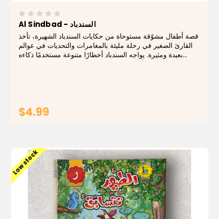
Al Sindbad - السندباد
قصة أطفال مشوّقة مستوحاة من حكايات السندباد الشهيرة، تأخذ
القارئ الصغير في رحلة مليئة بالمغامرات والتحديات في عوالم
بعيدة ومثيرة. يواجه السندباد أخطارًا متنوعة مستخدمًا ذكاءه
وشجاعته، فيتعلّم الأطفال من خلال القصة قيمًا إنسانية نبيلة
بأسلوب قصصي جذاب...
$4.99
ADD TO CART
Low stock