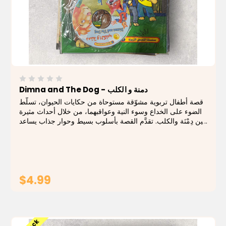
Dimna and The Dog - دمنة و الكلب
قصة أطفال تربوية مشوّقة مستوحاة من حكايات الحيوان، تسلّط
الضوء على الخداع وسوء النية وعواقبهما، من خلال أحداث مثيرة
بين دِمْنَة والكلب. تقدَّم القصة بأسلوب بسيط وحوار جذاب يساعد
الطفل على فهم الرسالة الأخلاقية بطريقة واضحة ومؤثرة. يتميّز
الكتاب برسومات...
$4.99
ADD TO CART