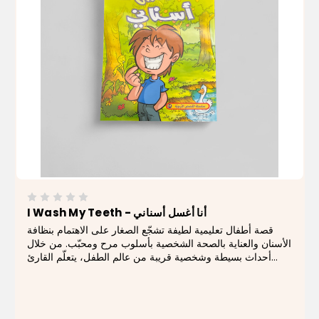
I Wash My Teeth - أنا أغسل أسناني
قصة أطفال تعليمية لطيفة تشجّع الصغار على الاهتمام بنظافة
الأسنان والعناية بالصحة الشخصية بأسلوب مرح ومحبّب. من خلال
أحداث بسيطة وشخصية قريبة من عالم الطفل، يتعلّم القارئ
الصغير أهمية غسل الأسنان يوميًا والمحافظة على ابتسامة صحية.
يتميّز الكتاب برسومات...