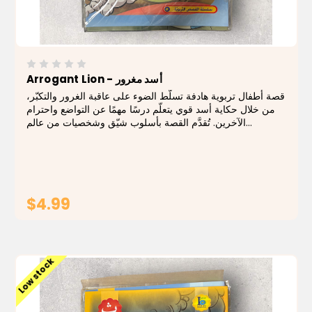
Arrogant Lion - أسد مغرور
قصة أطفال تربوية هادفة تسلّط الضوء على عاقبة الغرور والتكبّر،
من خلال حكاية أسد قوي يتعلّم درسًا مهمًا عن التواضع واحترام
الآخرين. تُقدَّم القصة بأسلوب شيّق وشخصيات من عالم
الحيوانات، مما يجعل الرسالة الأخلاقية واضحة وقريبة من فهم
الأطفال. يأتي الكتاب...
$4.99
ADD TO CART
Low stock