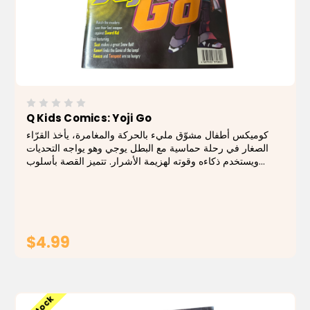
Q Kids Comics: Yoji Go
كوميكس أطفال مشوّق مليء بالحركة والمغامرة، يأخذ القرّاء
الصغار في رحلة حماسية مع البطل يوجي وهو يواجه التحديات
ويستخدم ذكاءه وقوته لهزيمة الأشرار. تتميز القصة بأسلوب
قصصي سريع ورسومات قوية تجذب الأطفال وتحبّبهم في عالم
القصص المصوّرة. يقدّم كوميكس يوجي...
$4.99
ADD TO CART