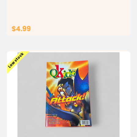
بثقة وإيجابية. يتميّز هذا الكوميكس...
$4.99
ADD TO CART
Low stock