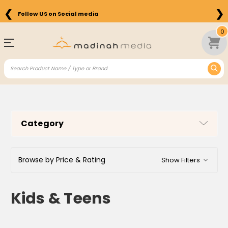
❮
❯
Free Shipping on Orders above $75 in the US
0
Category
Browse by Price & Rating
Show Filters
Kids & Teens