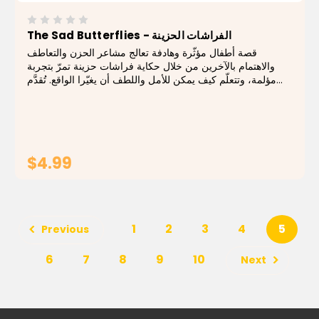
The Sad Butterflies - الفراشات الحزينة
قصة أطفال مؤثّرة وهادفة تعالج مشاعر الحزن والتعاطف
والاهتمام بالآخرين من خلال حكاية فراشات حزينة تمرّ بتجربة
مؤلمة، وتتعلّم كيف يمكن للأمل واللطف أن يغيّرا الواقع. تُقدَّم
القصة بأسلوب بسيط ولمسة إنسانية قريبة من وجدان الأطفال.
يأتي الكتاب مرفقًا بقرص...
$4.99
ADD TO CART
1
2
3
4
5
Previous
6
7
8
9
10
Next