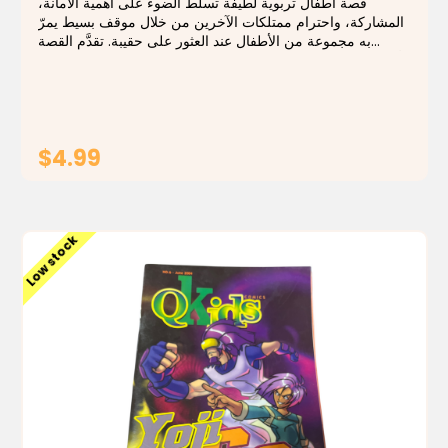
قصة أطفال تربوية لطيفة تسلّط الضوء على أهمية الأمانة،
المشاركة، واحترام ممتلكات الآخرين من خلال موقف بسيط يمرّ
به مجموعة من الأطفال عند العثور على حقيبة. تقدَّم القصة
بأسلوب شيّق وقريب من عالم الطفل، يساعده على فهم السلوك
الصحيح واتخاذ القرار السليم...
$4.99
ADD TO CART
Low stock